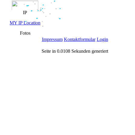
●
●
●
●
●
●
●
●
●
●
●
●
●
●
●
●
IP
●
●
●
●
●
●
●
●
MY IP Location
●
●
●
●
●
●
Fotos
●
Impressum
Kontaktformular
Login
Seite in 0.0108 Sekunden generiert