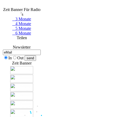
Zeit Banner Für Radio
´s
3 Monate
4 Monate
5 Monate
6 Monate
Teilen
Newsletter
In
Out
Zeit Banner
●
●
●
●
●
●
●
●
●