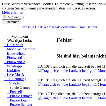
●
●
●
●
●
●
●
●
●
●
●
●
●
●
●
●
●
●
●
●
●
●
●
●
●
●
●
●
●
●
●
●
●
●
●
●
●
●
Diese Website verwendet Cookies. Durch die Nutzung unserer Servic
erklären Sie sich damit einverstanden, dass wir Cookies setzen.
Mehr erfahren
Notwendig
Zustimmen
Startseite
Chat
Teamspeak
Zeitbanner
Time Banner
Moin moin
Fehler
Wichtige Links
Über Mich
Meine Wunschliste
Bling-Bling
Sie sind hier bei uns nic
Pinnwand 1
Pinnwand 2
Whatsapp
ID: 108 Trag dich ein, die Laufzeit beträgt 1
Linkliste
Live Musik
TS Schulung
ID: 104 Trag dich ein, die Laufzeit beträgt 1
TS Video
Spiele Games
Freecell
ID: 113 Trag dich ein, die Laufzeit beträgt 1
Puzzle Einfach
Puzzle Leicht
Puzzle Schwer