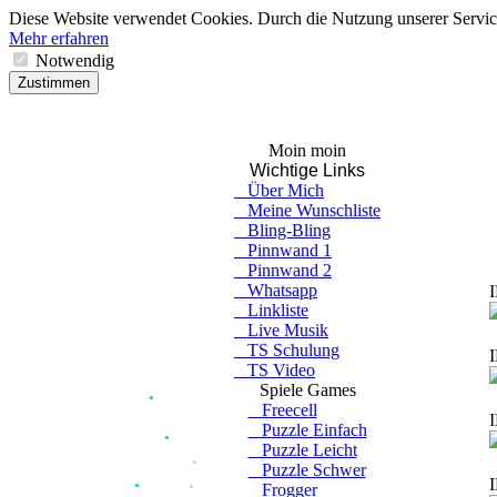
●
●
Diese Website verwendet Cookies. Durch die Nutzung unserer Services
Mehr erfahren
Notwendig
Zustimmen
Moin moin
Wichtige Links
Über Mich
Meine Wunschliste
Bling-Bling
Pinnwand 1
Pinnwand 2
Whatsapp
I
Linkliste
Live Musik
TS Schulung
I
TS Video
●
Spiele Games
Freecell
●
●
I
●
●
Puzzle Einfach
●
Puzzle Leicht
●
●
●
●
Puzzle Schwer
●
I
Frogger
●