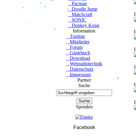
Pacman
●
●
●
●
●
Doodle Jump
●
●
●
●
●
●
I
Matchcraft
●
●
●
●
SONIC
Donkey Kong
●
Information
I
●
●
Topliste
●
●
●
Mitglieder
●
●
●
●
Forum
●
I
●
●
Gästebuch
Download
Webradiotechnik
I
Datenschutz
Impressum
Partner
I
Suche
I
Spenden
Facebook