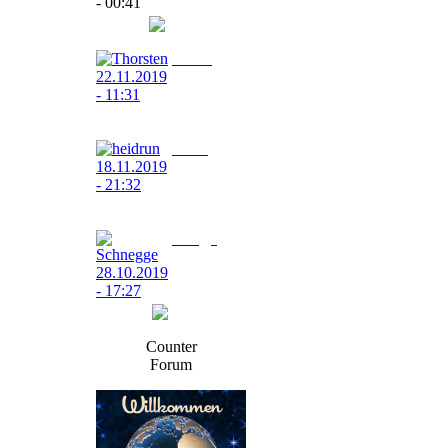
00:41
super Seite
Thorsten
22.11.2019 -
11:31
hallo alle zusammen
heidrun
18.11.2019 -
21:32
komm nicht klar damit robert
Schnegge
28.10.2019 -
17:27
Auch Hallo
Counter
Forum