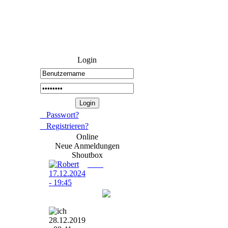
Login
Passwort?
Registrieren?
Online
Neue Anmeldungen
Shoutbox
Robert
17.12.2024 -
19:45
Herzlich Willkommen
ich
28.12.2019 -